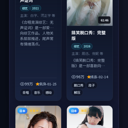
声证词
综艺
2021
主演：
白宇、河正宇 等
61:46
《合唱竞演综艺：无
声证词》是一部爱情
搞笑脱口秀：完整
向综艺作品，人物关
版
系层层推进，尾声常
有情绪落点。
综艺
2026
主演：
周迅、倪妮 等
《搞笑脱口秀：完整
版》是一部喜剧向综
艺作品，多线叙事并
行，细节值得二刷回
96万
8.1
2025-02-14
味。
99万
7.7
2024-01-25
脱口秀
段子
合唱
音乐
感动
解压
日本
日本
连载中
臻彩