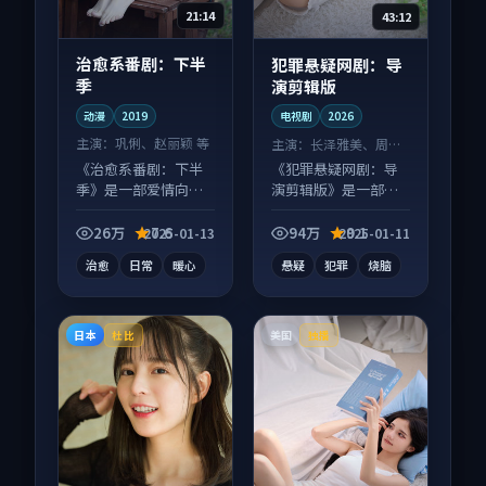
21:14
43:12
治愈系番剧：下半
犯罪悬疑网剧：导
季
演剪辑版
动漫
2019
电视剧
2026
主演：
巩俐、赵丽颖 等
主演：
长泽雅美、周迅
等
《治愈系番剧：下半
《犯罪悬疑网剧：导
季》是一部爱情向动
演剪辑版》是一部悬
漫作品，多线叙事并
疑向电视剧作品，类
行，细节值得二刷回
型元素齐全，观感爽
26万
7.6
94万
9.1
2025-01-13
2025-01-11
味。
快不拖沓。
治愈
日常
暖心
悬疑
犯罪
烧脑
日本
美国
杜比
独播