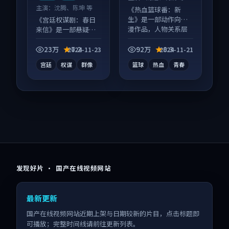
主演：
沈腾、陈坤 等
《热血篮球番：新
生》是一部动作向动
《宫廷权谋剧：春日
漫作品，人物关系层
来信》是一部悬疑向
层推进，尾声常有情
电视剧作品，口碑持
绪落点。
续发酵，适合周末一
23万
7.2
92万
8.3
2024-11-23
2024-11-21
口气刷完。
宫廷
权谋
群像
篮球
热血
青春
发现好片 · 国产在线视频网站
最新更新
国产在线视频网站近期上架与日期较新的片目，点击标题即
可播放；完整时间线请前往更新列表。