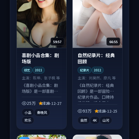
59:57
66:55
喜剧小品合集：剧
自然纪录片：经典
场版
回顾
综艺
2021
纪录片
2022
主演：
陈坤、张子枫 等
主演：
刘昊然、廖凡 等
《喜剧小品合集：剧
《自然纪录片：经典
场版》是一部喜剧向
回顾》是一部冒险向
综艺作品，人物关系
纪录片作品，口碑持
层层推进，尾声常有
续发酵，适合周末一
25万
7.6
2024-12-27
情绪落点。
口气刷完。
93万
8.8
2024-12-25
小品
春晚风
欢乐
自然
4K
山河