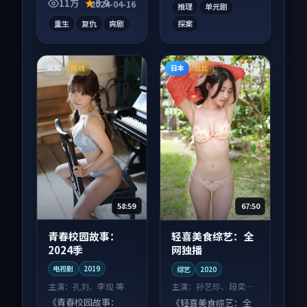
11万
9.9
2024-04-16
推理
单元剧
重生
复仇
爽剧
探案
英国
日本
院线
杜比
58:59
67:50
青春校园故事：
轻喜美食综艺：全
2024季
网独播
电视剧
2019
综艺
2020
主演：
孔刘、李现 等
主演：
孙艺珍、段奕宏
等
《青春校园故事：
《轻喜美食综艺：全