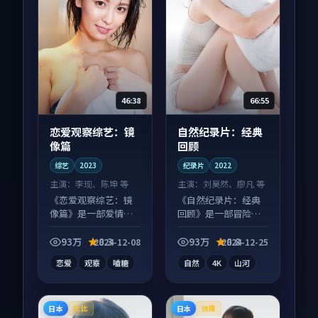
46:38
66:55
恋爱观察综艺：镜
自然纪录片：经典
像篇
回顾
综艺
2023
纪录片
2022
主演：
李现、陈坤 等
主演：
刘昊然、廖凡 等
《恋爱观察综艺：镜
《自然纪录片：经典
像篇》是一部爱情向
回顾》是一部冒险向
综艺作品，多线叙事
纪录片作品，口碑持
并行，细节值得二刷
续发酵，适合周末一
93万
8.3
93万
8.8
2024-12-08
2024-12-25
回味。
口气刷完。
恋爱
观察
嗑糖
自然
4K
山河
日本
日本
杜比
独播