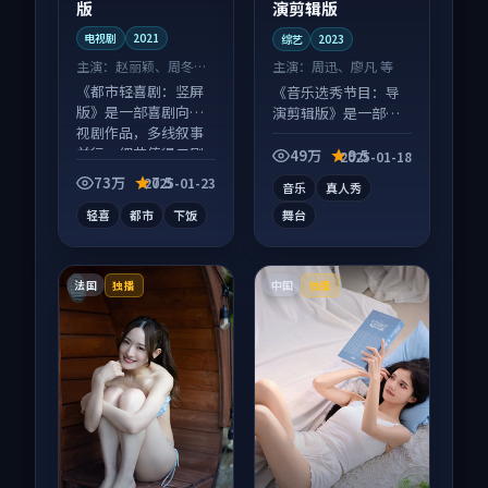
版
演剪辑版
电视剧
2021
综艺
2023
主演：
赵丽颖、周冬雨
主演：
周迅、廖凡 等
等
《都市轻喜剧：竖屏
《音乐选秀节目：导
版》是一部喜剧向电
演剪辑版》是一部喜
视剧作品，多线叙事
剧向综艺作品，类型
并行，细节值得二刷
元素齐全，观感爽快
49万
9.5
2025-01-18
回味。
不拖沓。
73万
7.5
2025-01-23
音乐
真人秀
轻喜
都市
下饭
舞台
法国
中国
独播
独播