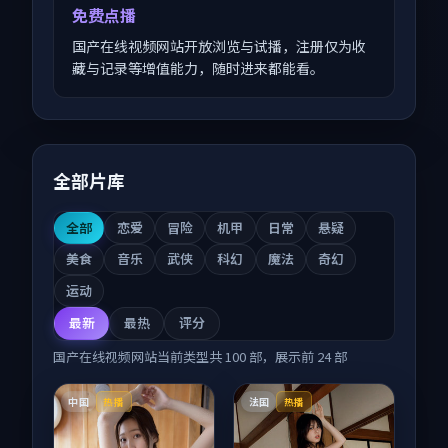
免费点播
国产在线视频网站开放浏览与试播，注册仅为收
藏与记录等增值能力，随时进来都能看。
全部片库
全部
恋爱
冒险
机甲
日常
悬疑
美食
音乐
武侠
科幻
魔法
奇幻
运动
最新
最热
评分
国产在线视频网站
当前类型共
100
部，展示前
24
部
中国
法国
热播
热播