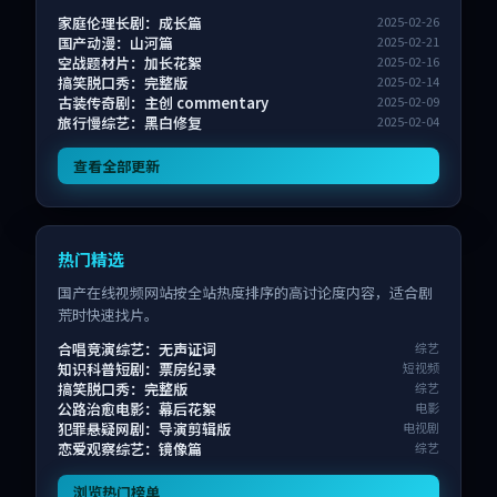
家庭伦理长剧：成长篇
2025-02-26
国产动漫：山河篇
2025-02-21
空战题材片：加长花絮
2025-02-16
搞笑脱口秀：完整版
2025-02-14
古装传奇剧：主创 commentary
2025-02-09
旅行慢综艺：黑白修复
2025-02-04
查看全部更新
热门精选
国产在线视频网站按全站热度排序的高讨论度内容，适合剧
荒时快速找片。
合唱竞演综艺：无声证词
综艺
知识科普短剧：票房纪录
短视频
搞笑脱口秀：完整版
综艺
公路治愈电影：幕后花絮
电影
犯罪悬疑网剧：导演剪辑版
电视剧
恋爱观察综艺：镜像篇
综艺
浏览热门榜单