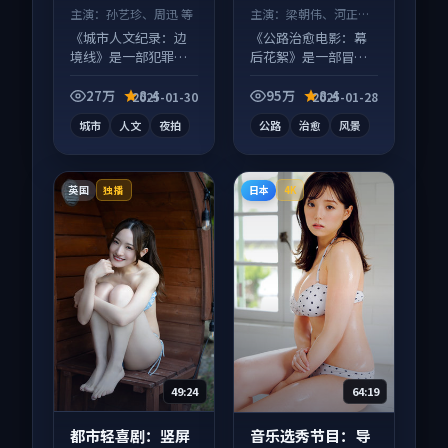
主演：
孙艺珍、周迅 等
主演：
梁朝伟、河正宇
等
《城市人文纪录：边
《公路治愈电影：幕
境线》是一部犯罪向
后花絮》是一部冒险
纪录片作品，社区讨
向电影作品，人物关
论度高，适合配弹幕
系层层推进，尾声常
27万
8.4
95万
8.4
2025-01-30
2025-01-28
观看。
有情绪落点。
城市
人文
夜拍
公路
治愈
风景
英国
日本
独播
4K
49:24
64:19
都市轻喜剧：竖屏
音乐选秀节目：导