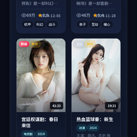
预告》是一部科幻向
映场》是一部喜剧向
动漫作品，类型元素
综艺作品，社区讨论
齐全，观感爽快不拖
度高，适合配弹幕观
69万
8.5
46万
9.4
2024-12-03
2024-11-28
沓。
看。
机甲
科幻
战斗
亲子
互动
暖心
韩国
英国
高分
高分
41:23
19:21
宫廷权谋剧：春日
热血篮球番：新生
来信
动漫
2024
电视剧
2019
主演：
周迅、巩俐 等