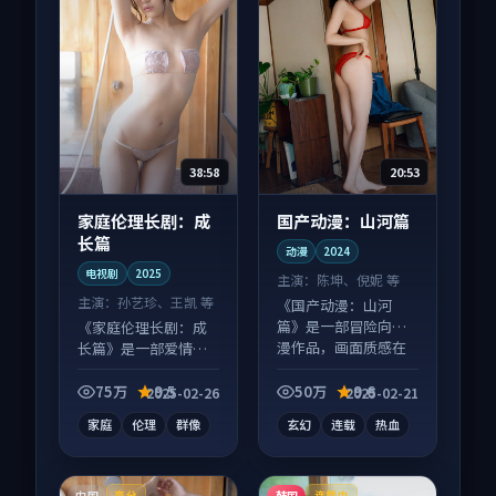
38:58
20:53
家庭伦理长剧：成
国产动漫：山河篇
长篇
动漫
2024
电视剧
2025
主演：
陈坤、倪妮 等
主演：
孙艺珍、王凯 等
《国产动漫：山河
篇》是一部冒险向动
《家庭伦理长剧：成
漫作品，画面质感在
长篇》是一部爱情向
线，配乐与镜头配合
电视剧作品，片尾彩
度高。
蛋别错过，字幕区常
75万
9.5
50万
9.6
2025-02-26
2025-02-21
有惊喜。
家庭
伦理
群像
玄幻
连载
热血
中国
韩国
高分
连载中