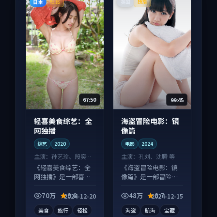
日本
英国
杜比
独播
67:50
99:45
轻喜美食综艺：全
海盗冒险电影：镜
网独播
像篇
综艺
2020
电影
2024
主演：
孙艺珍、段奕宏
主演：
孔刘、沈腾 等
等
《轻喜美食综艺：全
《海盗冒险电影：镜
网独播》是一部喜剧
像篇》是一部冒险向
向综艺作品，以人物
电影作品，口碑持续
成长为内核，情感戏
发酵，适合周末一口
70万
9.8
48万
8.7
2024-12-20
2024-12-15
份扎实。
气刷完。
美食
旅行
轻松
海盗
航海
宝藏