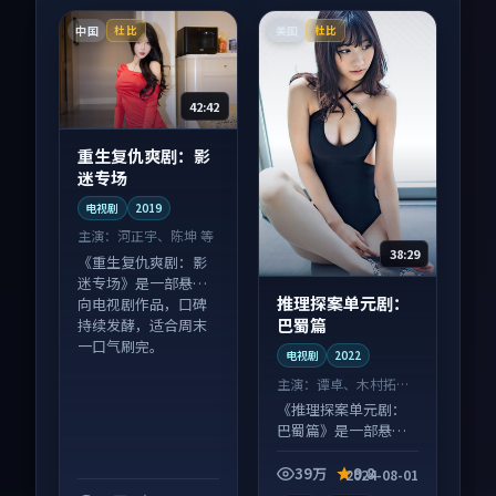
中国
美国
杜比
杜比
42:42
重生复仇爽剧：影
迷专场
电视剧
2019
主演：
河正宇、陈坤 等
38:29
《重生复仇爽剧：影
迷专场》是一部悬疑
推理探案单元剧：
向电视剧作品，口碑
巴蜀篇
持续发酵，适合周末
一口气刷完。
电视剧
2022
主演：
谭卓、木村拓哉
等
《推理探案单元剧：
巴蜀篇》是一部悬疑
向电视剧作品，适合
大屏端观看，细节更
39万
9.8
2024-08-01
丰富。