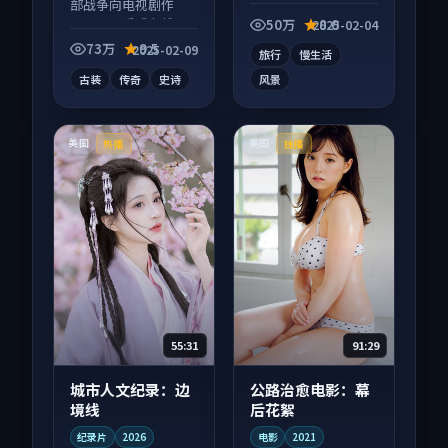
部战争向电视剧作
综艺作品，多线叙事
品，画面质感在线，
并行，细节值得二刷
50万
8.0
2025-02-04
配乐与镜头配合度
回味。
73万
9.5
2025-02-09
旅行
慢生活
高。
古装
传奇
史诗
风景
美国
美国
热播
独播
55:31
91:29
城市人文纪录：边
公路治愈电影：幕
境线
后花絮
纪录片
2026
电影
2021