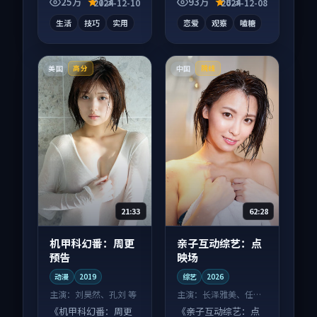
发酵，适合周末一口
并行，细节值得二刷
25万
7.3
93万
8.3
2024-12-10
2024-12-08
气刷完。
回味。
生活
技巧
实用
恋爱
观察
嗑糖
美国
中国
高分
院线
21:33
62:28
机甲科幻番：周更
亲子互动综艺：点
预告
映场
动漫
2019
综艺
2026
主演：
刘昊然、孔刘 等
主演：
长泽雅美、任素
汐 等
《机甲科幻番：周更
《亲子互动综艺：点