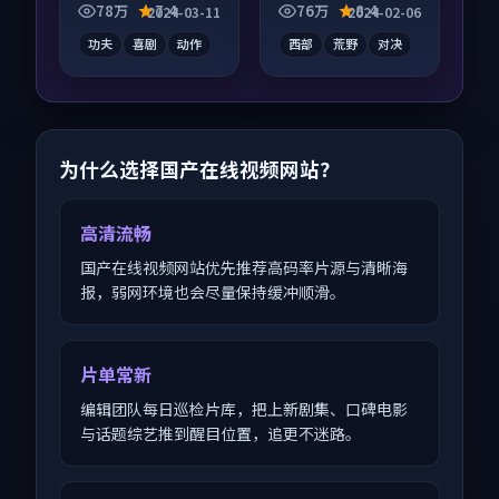
酵，适合周末一口气
别错过，字幕区常有
78万
7.4
76万
8.4
2024-03-11
2024-02-06
刷完。
惊喜。
功夫
喜剧
动作
西部
荒野
对决
为什么选择国产在线视频网站？
高清流畅
国产在线视频网站优先推荐高码率片源与清晰海
报，弱网环境也会尽量保持缓冲顺滑。
片单常新
编辑团队每日巡检片库，把上新剧集、口碑电影
与话题综艺推到醒目位置，追更不迷路。