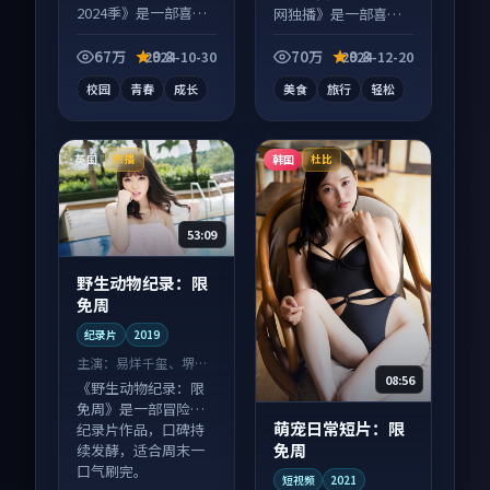
2024季》是一部喜剧
网独播》是一部喜剧
向电视剧作品，以人
向综艺作品，以人物
物成长为内核，情感
成长为内核，情感戏
67万
9.8
70万
9.8
2024-10-30
2024-12-20
戏份扎实。
份扎实。
校园
青春
成长
美食
旅行
轻松
英国
韩国
热播
杜比
53:09
野生动物纪录：限
免周
纪录片
2019
主演：
易烊千玺、堺雅
08:56
人 等
《野生动物纪录：限
免周》是一部冒险向
萌宠日常短片：限
纪录片作品，口碑持
免周
续发酵，适合周末一
口气刷完。
短视频
2021