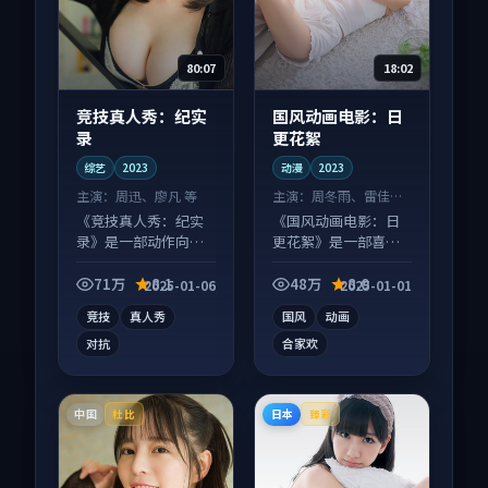
80:07
18:02
竞技真人秀：纪实
国风动画电影：日
录
更花絮
综艺
2023
动漫
2023
主演：
周迅、廖凡 等
主演：
周冬雨、雷佳音
等
《竞技真人秀：纪实
《国风动画电影：日
录》是一部动作向综
更花絮》是一部喜剧
艺作品，口碑持续发
向动漫作品，人物关
酵，适合周末一口气
系层层推进，尾声常
71万
8.1
48万
8.0
2025-01-06
2025-01-01
刷完。
有情绪落点。
竞技
真人秀
国风
动画
对抗
合家欢
中国
日本
杜比
臻彩