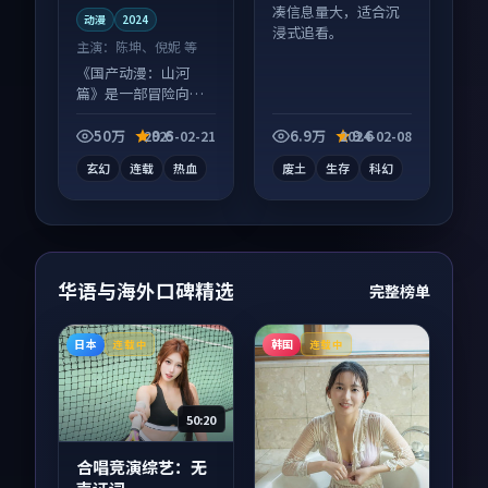
凑信息量大，适合沉
动漫
2024
浸式追看。
主演：
陈坤、倪妮 等
《国产动漫：山河
篇》是一部冒险向动
漫作品，画面质感在
线，配乐与镜头配合
50万
9.6
6.9万
9.6
2025-02-21
2024-02-08
度高。
玄幻
连载
热血
废土
生存
科幻
华语与海外口碑精选
完整榜单
日本
韩国
连载中
连载中
50:20
合唱竞演综艺：无