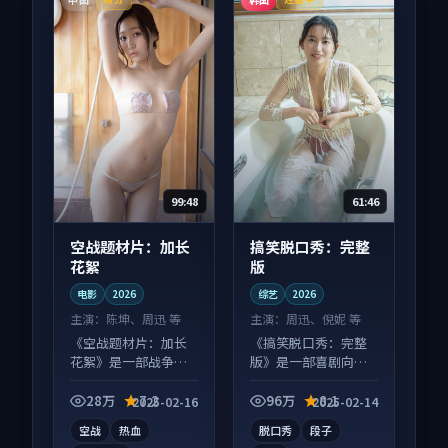
99:48
61:46
空战题材片：加长
搞笑脱口秀：完整
花絮
版
电影
2026
综艺
2026
主演：
陈坤、周迅 等
主演：
周迅、倪妮 等
《空战题材片：加长
《搞笑脱口秀：完整
花絮》是一部战争向
版》是一部喜剧向综
电影作品，画面质感
艺作品，多线叙事并
在线，配乐与镜头配
行，细节值得二刷回
28万
7.2
96万
8.1
2025-02-16
2025-02-14
合度高。
味。
空战
热血
脱口秀
段子