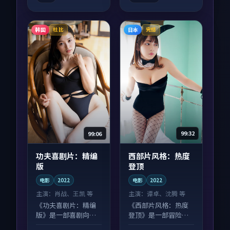
韩国
日本
杜比
完结
99:06
99:32
功夫喜剧片：精编
西部片风格：热度
版
登顶
电影
2022
电影
2022
主演：
肖战、王凯 等
主演：
谭卓、沈腾 等
《功夫喜剧片：精编
《西部片风格：热度
版》是一部喜剧向电
登顶》是一部冒险向
影作品，口碑持续发
电影作品，片尾彩蛋