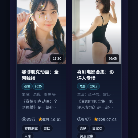
17:30
99:05
赛博朋克动画：全
喜剧电影合集：影
网独播
评人专场
动漫
2025
电影
2025
主演：
沈腾、秦昊 等
主演：
章子怡、雷佳音
等
《赛博朋克动画：全
《喜剧电影合集：影
网独播》是一部科幻
评人专场》是一部喜
向动漫作品，画面质
剧向电影作品，以人
感在线，配乐与镜头
物成长为内核，情感
89万
9.4
84万
8.4
2024-10-01
2024-07-08
配合度高。
戏份扎实。
赛博朋克
霓虹
喜剧
合家欢
未来
笑点密集