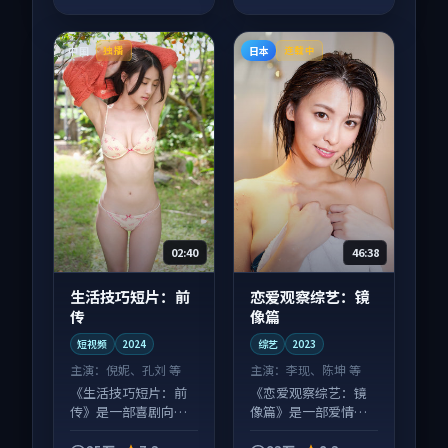
中国
日本
独播
连载中
02:40
46:38
生活技巧短片：前
恋爱观察综艺：镜
传
像篇
短视频
2024
综艺
2023
主演：
倪妮、孔刘 等
主演：
李现、陈坤 等
《生活技巧短片：前
《恋爱观察综艺：镜
传》是一部喜剧向短
像篇》是一部爱情向
视频作品，口碑持续
综艺作品，多线叙事