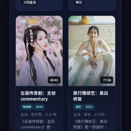
大国重器
解压
中国
中国
高分
杜比
40:41
77:36
古装传奇剧：主创
旅行慢综艺：黑白
commentary
修复
电视剧
2024
综艺
2022
主演：
周冬雨、孔刘 等
主演：
谭卓、木村拓哉
等
《古装传奇剧：主创
《旅行慢综艺：黑白
commentary》是一
修复》是一部冒险向